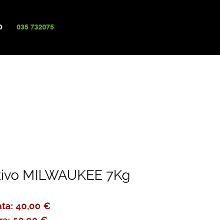
O
035 732075
ativo MILWAUKEE 7Kg
ta: 40,00 €
ra: 50,00 €