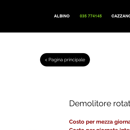
ALBINO
035 774145
CAZZAN
< Pagina principale
Demolitore rot
Costo per mezza giorna
Costo per giornata inte