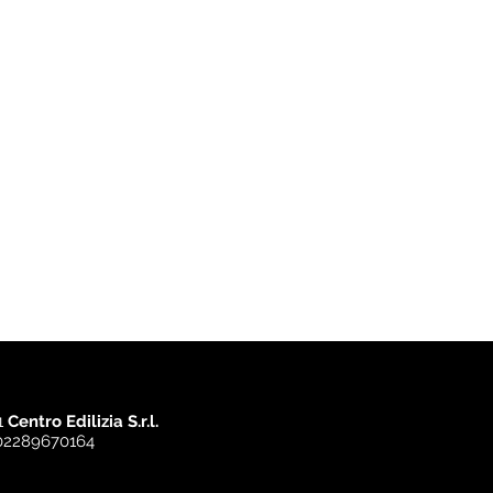
1
Centro Edilizia S.r.l.
​02289670164