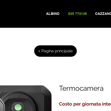
ALBINO
035 774145
CAZZAN
< Pagina principale
Termocamera
Costo per giornata inte